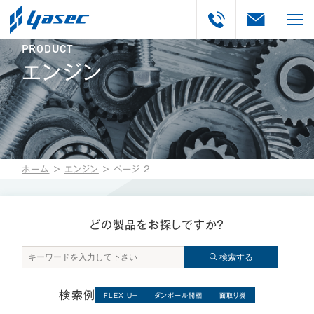
PRODUCT
エンジン
ホーム
＞
エンジン
＞
ページ 2
どの製品をお探しですか？
検索する
検索例
FLEX U＋
ダンボール開梱
面取り機