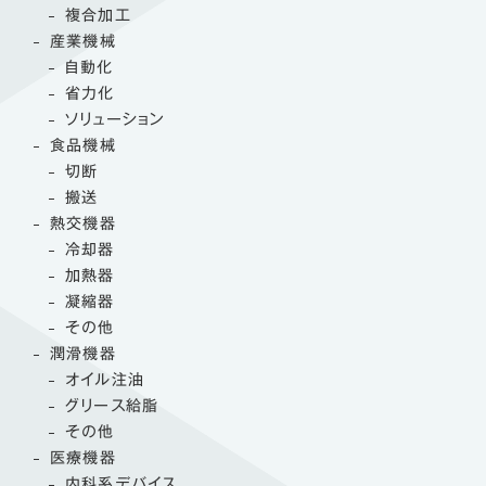
複合加工
産業機械
自動化
省力化
ソリューション
食品機械
切断
搬送
熱交機器
冷却器
加熱器
凝縮器
その他
潤滑機器
オイル注油
グリース給脂
その他
医療機器
内科系デバイス