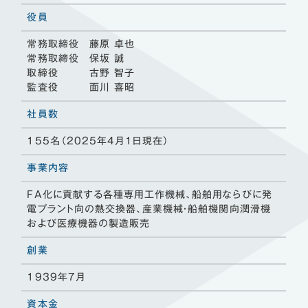
役員
常務取締役 藤原 卓也
常務取締役 保坂 誠
取締役 古野 智子
監査役 面川 喜昭
社員数
155名（2025年4月1日現在）
事業内容
FA化に貢献する各種専用工作機械、船舶用ならびに発
電プラント向の熱交換器、産業機械・船舶機関向潤滑機
および医療機器の製造販売
創業
1939年7月
資本金