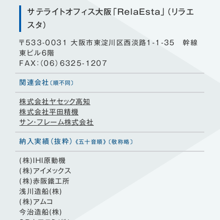
サテライトオフィス大阪「RelaEsta」（リラエ
スタ）
〒533-0031 大阪市東淀川区西淡路1-1-35 幹線
東ビル6階
FAX：（06）6325-1207
関連会社
〔順不同〕
株式会社ヤセック高知
株式会社平田精機
サン・フレーム株式会社
納入実績（抜粋）
《五十音順》
〔敬称略〕
(株)IHI原動機
(株)アイメックス
(株)赤阪鐵工所
浅川造船(株)
(株)アムコ
今治造船(株)