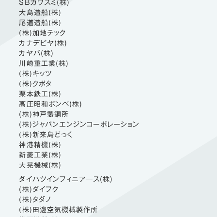
SBカワスミ(株)
大島造船(株)
尾道造船(株)
(株)加地テック
カナデビヤ(株)
カヤバ(株)
川崎重工業(株)
(株)キッツ
(株)クボタ
栗本鉄工(株)
高圧昭和ボンベ(株)
(株)神戸製鋼所
(株)ジャパンエンジンコーポレーション
(株)新来島どっく
神港精機(株)
新菱工業(株)
大晃機械(株)
ダイハツインフィニア―ス(株)
(株)ダイフク
(株)タダノ
(株)田邊空気機械製作所