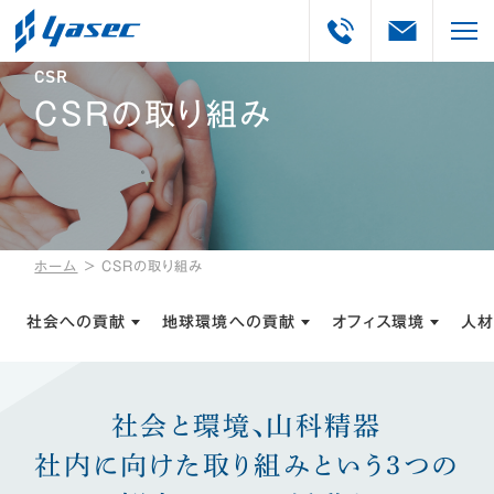
CSR
CSRの取り組み
ホーム
＞
CSRの取り組み
社会への貢献
地球環境への貢献
オフィス環境
人
社会と環境、山科精器
社内に向けた取り組みという
3つの