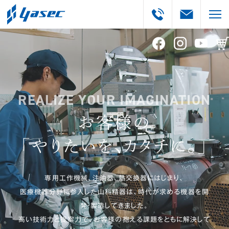
REALIZE YOUR IMAGINATION
お客様の
「やりたいを、カタチに。」
専用工作機械、注油器、熱交換器にはじまり、
医療機器分野に参入した山科精器は、
時代が求める機器を開
発・製造してきました。
高い技術力と提案力で、お客様の抱える課題をともに解決して