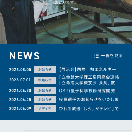
まいります。
NEWS
一覧を見る
2026.08.05
【展示会】国際 熱エネルギー展-I-TEX JAPAN-に出展します
お知らせ
「立命館大学理工系同窓会連絡協議会 会長」兼
2026.07.01
お知らせ
「立命館大学機友会 会長」就任のお知らせ
2026.06.30
QST(量子科学技術研究開発機構)六ヶ所フュージョンエネルギー研究所を訪問しました
お知らせ
2026.06.25
役員選任のお知らせをいたします
お知らせ
2026.06.09
びわ湖放送「しらしがテレビ」で山科精器が紹介されました
メディア