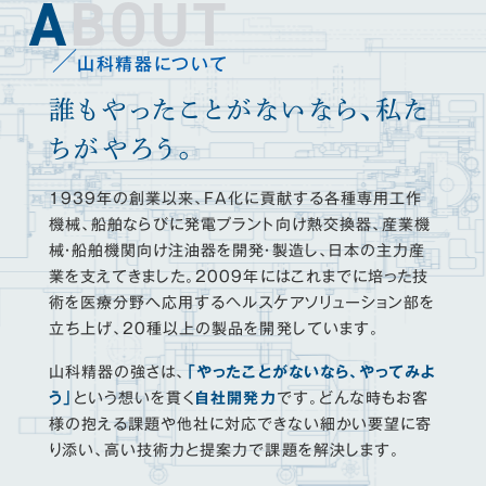
ABOUT
山科精器について
誰もやったことがないなら、
私た
ちがやろう。
1939年の創業以来、FA化に貢献する各種専用工作
機械、船舶ならびに発電プラント向け熱交換器、産業機
械・船舶機関向け注油器を開発・製造し、日本の主力産
業を支えてきました。2009年にはこれまでに培った技
術を医療分野へ応用するヘルスケアソリューション部を
立ち上げ、20種以上の製品を開発しています。
山科精器の強さは、
「やったことがないなら、やってみよ
う」
という想いを貫く
自社開発力
です。どんな時もお客
様の抱える課題や他社に対応できない細かい要望に寄
り添い、高い技術力と提案力で課題を解決します。