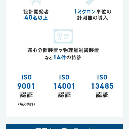
1
設計開発者
ミクロン
単位の
40
名以上
計測器の導入
遠心分離装置
物理量制御装置
や
14
件
の特許
など
ISO
ISO
ISO
9001
14001
13485
認証
認証
認証
(熱交換器)