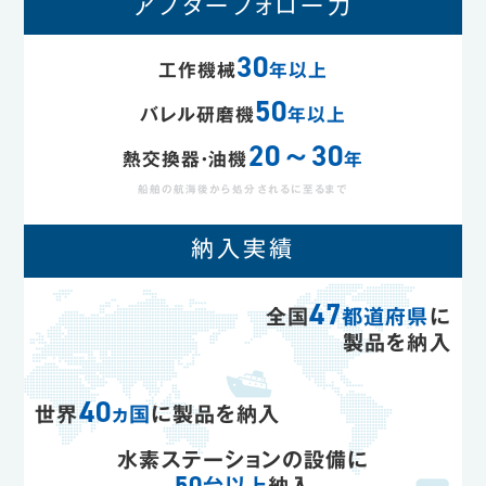
アフターフォロー力
30
工作機械
年以上
50
バレル研磨機
年以上
20～30
熱交換器・油機
年
船舶の航海後から処分されるに至るまで
納入実績
47
全国
都道府県
に
製品を納入
40
世界
ヵ国
に製品を納入
水素ステーションの設備に
50
台以上
納入