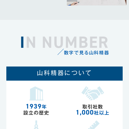
IN NUMBER
数字で見る山科精器
山科精器について
1939
年
取引社数
1,000
設立の歴史
社以上