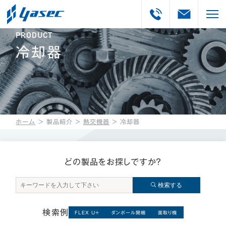
PRODUCT
冷却器
ホーム
＞
製品紹介
＞
熱交機器
＞
冷却器
どの製品をお探しですか？
検索する
検索例
FLEX U＋
ダンボール開梱
面取り機