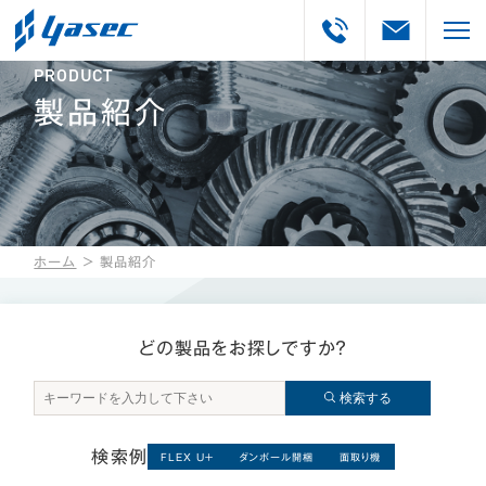
PRODUCT
製品紹介
ホーム
＞
製品紹介
どの製品をお探しですか？
検索する
検索例
FLEX U＋
ダンボール開梱
面取り機