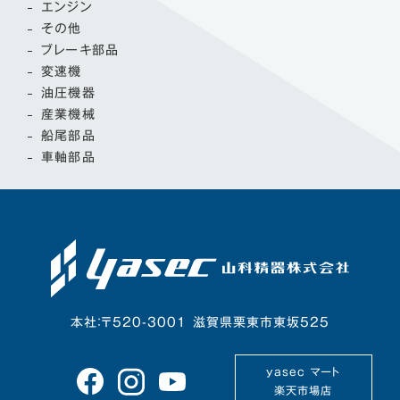
エンジン
その他
ブレーキ部品
変速機
油圧機器
産業機械
船尾部品
車軸部品
本社：〒520-3001 滋賀県栗東市東坂525
yasec マート
楽天市場店