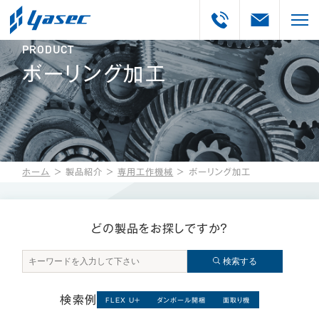
PRODUCT
ボーリング加工
ホーム
＞
製品紹介
＞
専用工作機械
＞
ボーリング加工
どの製品をお探しですか？
検索する
検索例
FLEX U＋
ダンボール開梱
面取り機