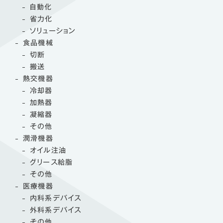
自動化
省力化
ソリューション
食品機械
切断
搬送
熱交機器
冷却器
加熱器
凝縮器
その他
潤滑機器
オイル注油
グリース給脂
その他
医療機器
内科系デバイス
外科系デバイス
その他