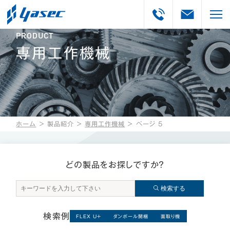
PRODUCT
専用工作機械
ホーム
＞
製品紹介
＞
専用工作機械
＞
ページ 5
どの製品をお探しですか？
検索する
検索例
FLEX U＋
ダンボール開梱
面取り機