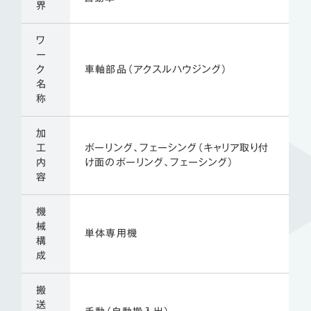
界
ワ
ー
ク
車軸部品（アクスルハウジング）
名
称
加
工
ボーリング、フェーシング（キャリア取り付
内
け面のボーリング、フェーシング）
容
機
械
単体専用機
構
成
搬
送