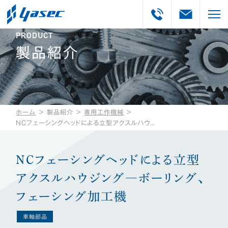
PRODUCT
製品紹介
ホーム
＞
製品紹介
＞
専用工作機械
＞
NCフェーシングヘッドによる立型アクスルハウジング―ボーリング、フェーシング加工機
NCフェーシングヘッドによる立型
アクスルハウジング―ボーリング、
フェーシング加工機
車軸部品