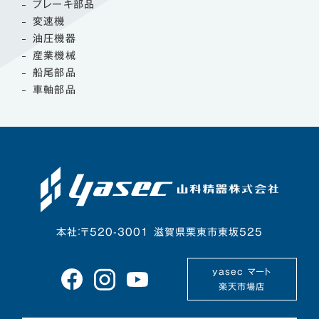
ブレーキ部品
変速機
油圧機器
産業機械
船尾部品
車軸部品
本社：〒520-3001 滋賀県栗東市東坂525
yasec マート
楽天市場店