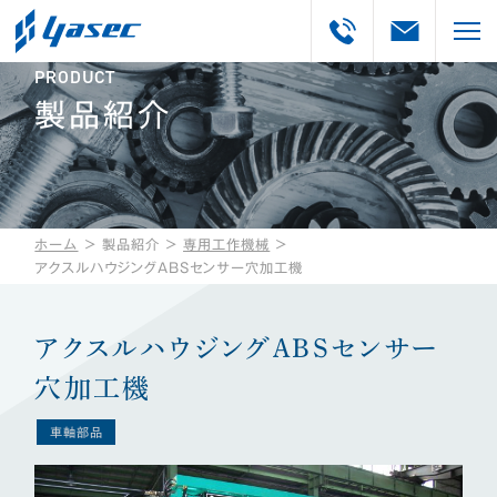
PRODUCT
製品紹介
ホーム
＞
製品紹介
＞
専用工作機械
＞
アクスルハウジングABSセンサー穴加工機
アクスルハウジングABSセンサー
穴加工機
車軸部品