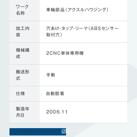
ワーク
車軸部品（アクスルハウジング）
名称
加工内
穴あけ・タップ・リーマ（ABSセンサー
容
取付穴）
機械構
２CNC単体専用機
成
搬送形
手動
式
仕様
自動脱着
製造年
2006.11
月日
カタログをダウンロード