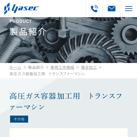
PRODUCT
製品紹介
ホーム
＞
製品紹介
＞
専用工作機械
＞
複合加工
＞
高圧ガス容器加工用 トランスファーマシン
高圧ガス容器加工用 トランスフ
ァーマシン
その他