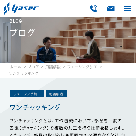
BLOG
ブログ
ホーム
＞
ブログ
＞
用語解説
＞
フェーシング加工
＞
ワンチャッキング
フェーシング加工
用語解説
ワンチャッキング
ワンチャッキングとは、
工作機械において、部品を一度の
固定（チャッキング）で複数の加工を行う技術を指します。
これにより、部品の取り外しや再固定の必要がなくなり、加