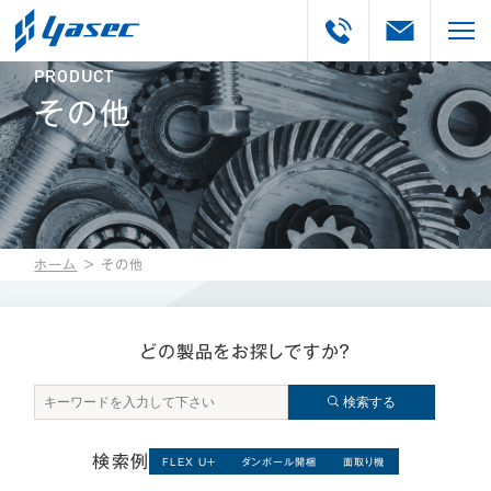
PRODUCT
その他
ホーム
＞
その他
どの製品をお探しですか？
検索する
検索例
FLEX U＋
ダンボール開梱
面取り機