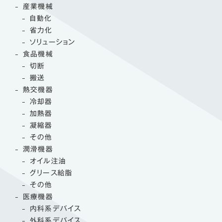
産業機械
自動化
省力化
ソリューション
食品機械
切断
搬送
熱交機器
冷却器
加熱器
凝縮器
その他
潤滑機器
オイル注油
グリース給脂
その他
医療機器
内科系デバイス
外科系デバイス