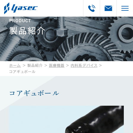
PRODUCT
製品紹介
ホーム
＞
製品紹介
＞
医療機器
＞
内科系デバイス
＞
コアギュボール
コアギュボール