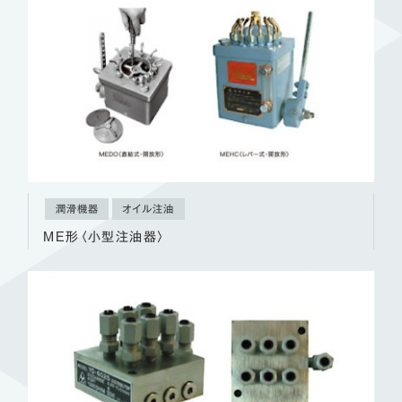
潤滑機器
オイル注油
ME形〈小型注油器〉