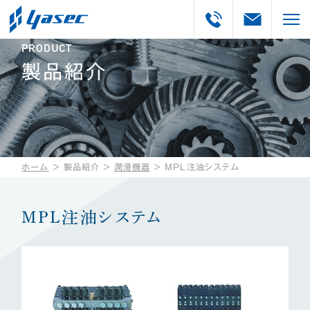
PRODUCT
製品紹介
ホーム
＞
製品紹介
＞
潤滑機器
＞
MPL注油システム
MPL注油システム