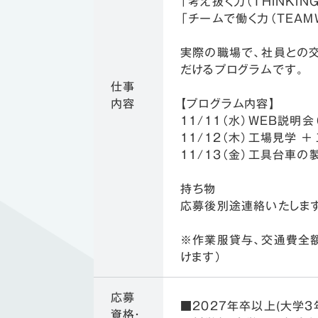
「考え抜く力（THINKING
「チームで働く力（TEAM
実際の職場で、社員との交
だけるプログラムです。
仕事
内容
【プログラム内容】
11/11（水）WEB説明会（
11/12（木）工場見学 ＋
11/13（金）工具台車の製造
持ち物
応募後別途連絡いたしま
※作業服貸与、交通費全
けます）
応募
■2027年卒以上(大学3
資格・