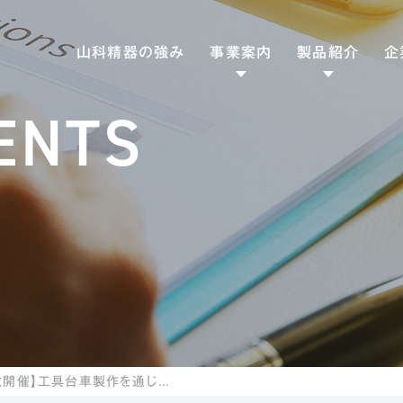
山科精器の強み
事業案内
製品紹介
企
ENTS
ファクトリー
専用工作機械
ソリューション
産業機械
エナジー
食品機械
SD
ソリューション
熱交機器
CS
トライボロジー
ソリューション
潤滑機器
ヘルスケア
医療機器
ソリューション
理化学製品/衛生用
【文理不問/秋開催】工具台車製作を通じて学ぶものづくり3Days仕事体験プログラム