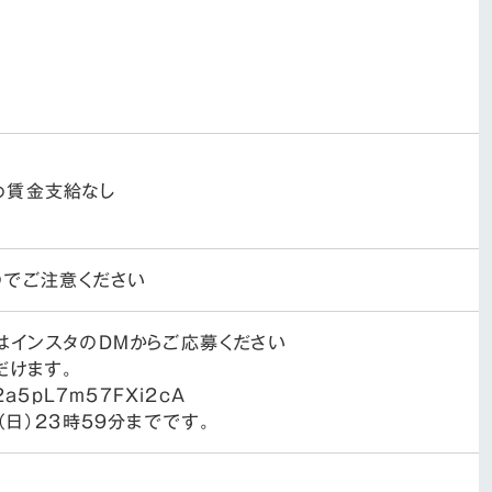
め賃金支給なし
のでご注意ください
はインスタのDMからご応募ください
だけます。
cq2a5pL7m57FXi2cA
（日）23時59分までです。