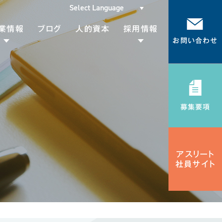
業情報
ブログ
人的資本
採用情報
お問い合わせ
代表挨拶
メッセージ
会社概要
募集要項
募集要項
Gsについて
採用エントリー
Rの取り組み
アスリート
社員サイト
品