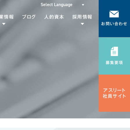
業情報
ブログ
人的資本
採用情報
お問い合わせ
代表挨拶
メッセージ
会社概要
募集要項
募集要項
Gsについて
採用エントリー
Rの取り組み
アスリート
社員サイト
品