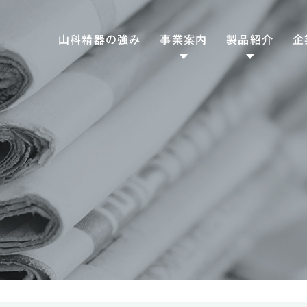
山科精器の強み
事業案内
製品紹介
企
ファクトリー
専用工作機械
ソリューション
産業機械
エナジー
食品機械
SD
ソリューション
熱交機器
CS
トライボロジー
ソリューション
潤滑機器
ヘルスケア
医療機器
ソリューション
理化学製品/衛生用