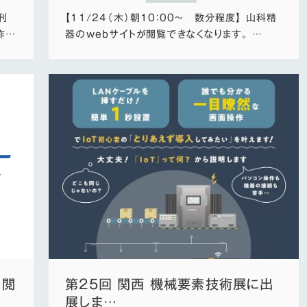
刊
【11/24（木）朝10：00～ 数分程度】 山科精
作…
器のwebサイトが閲覧できなくなります。 …
な閲
第25回 関西 機械要素技術展に出
展しま…