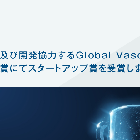
IoT機器
び開発協力するGlobal Vas
賞にてスタートアップ賞を受賞し