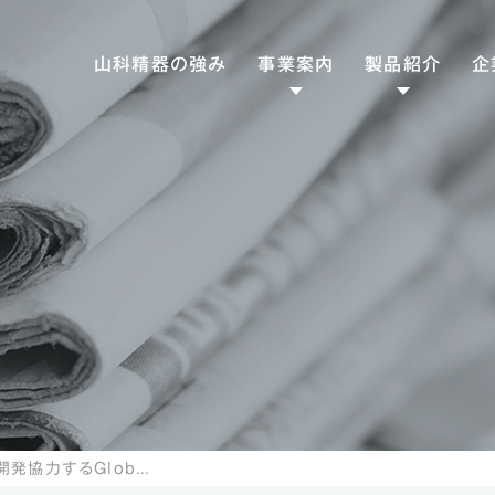
山科精器の強み
事業案内
製品紹介
企
ファクトリー
専用工作機械
ソリューション
産業機械
エナジー
食品機械
SD
ソリューション
熱交機器
CS
トライボロジー
ソリューション
潤滑機器
ヘルスケア
医療機器
ソリューション
理化学製品/衛生用
山科精器が出資及び開発協力するGlobal Vascular社が日本医療研究開発大賞にてスタートアップ賞を受賞しました