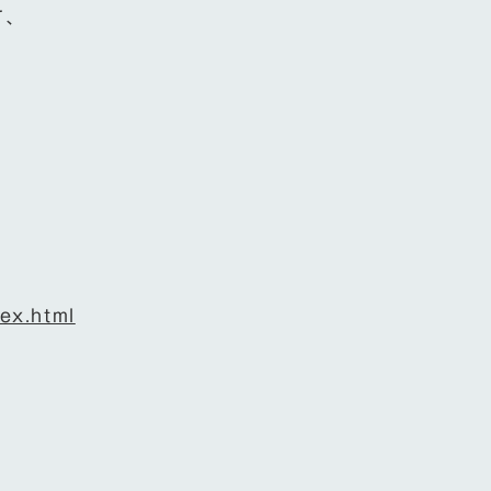
て、
ex.html