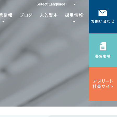
業情報
ブログ
人的資本
採用情報
お問い合わせ
代表挨拶
メッセージ
会社概要
募集要項
募集要項
Gsについて
採用エントリー
Rの取り組み
アスリート
社員サイト
品