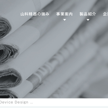
山科精器の強み
事業案内
製品紹介
企
ファクトリー
専用工作機械
ソリューション
産業機械
エナジー
食品機械
SD
ソリューション
熱交機器
CS
トライボロジー
ソリューション
潤滑機器
ヘルスケア
医療機器
ソリューション
理化学製品/衛生用
大阪大学 Medical Device Design Course 2024に常務の保坂が登壇しました