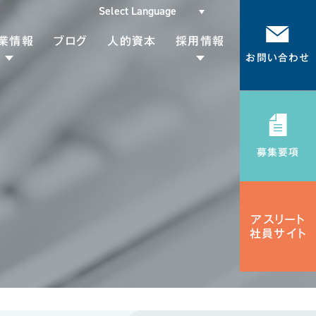
業情報
ブログ
人的資本
採用情報
お問い合わせ
代表挨拶
メッセージ
会社概要
募集要項
募集要項
Gsについて
採用エントリー
Rの取り組み
アスリート
社員サイト
品