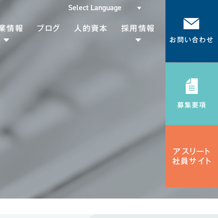
業情報
ブログ
人的資本
採用情報
お問い合わせ
代表挨拶
メッセージ
会社概要
募集要項
募集要項
Gsについて
採用エントリー
Rの取り組み
アスリート
社員サイト
品