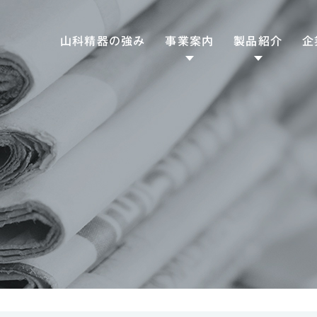
山科精器の強み
事業案内
製品紹介
企
ファクトリー
専用工作機械
ソリューション
産業機械
エナジー
食品機械
SD
ソリューション
熱交機器
CS
トライボロジー
ソリューション
潤滑機器
ヘルスケア
医療機器
ソリューション
理化学製品/衛生用