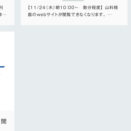
刊
【11/24（木）朝10：00～ 数分程度】 山科精
作…
器のwebサイトが閲覧できなくなります。 …
な閲