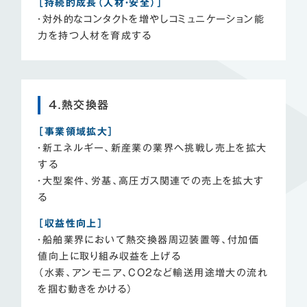
［持続的成長（人材・安全）］
・対外的なコンタクトを増やしコミュニケーション能
力を持つ人材を育成する
４.熱交換器
［事業領域拡大］
・新エネルギー、新産業の業界へ挑戦し売上を拡大
する
・大型案件、労基、高圧ガス関連での売上を拡大す
る
［収益性向上］
・船舶業界において熱交換器周辺装置等、付加価
値向上に取り組み収益を上げる
（水素、アンモニア、CO2など輸送用途増大の流れ
を掴む動きをかける）